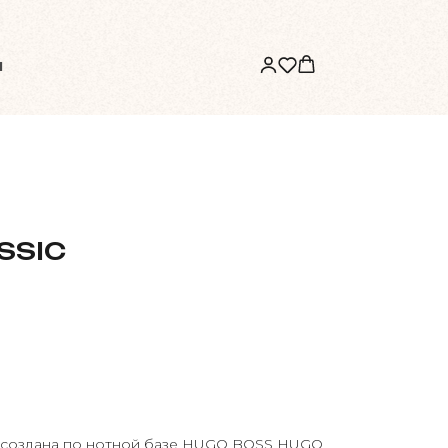
ы
SSIC
создана по нотной базе HUGO BOSS HUGO