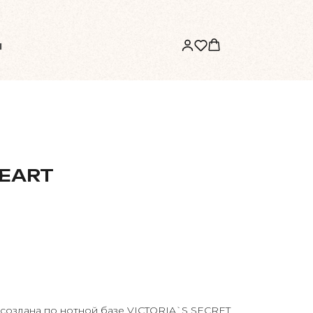
ы
EART
оздана по нотной базе VICTORIA`S SECRET