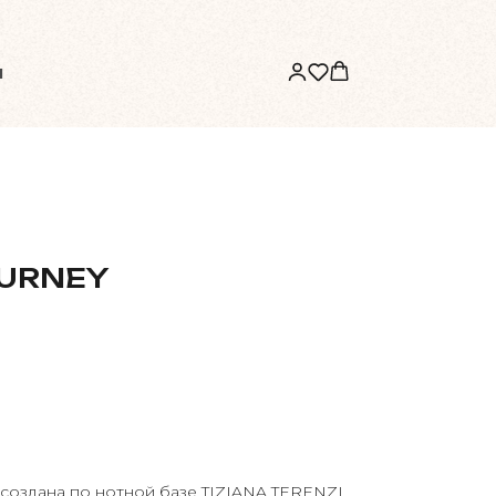
ы
OURNEY
оздана по нотной базе TIZIANA TERENZI