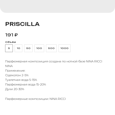
PRISCILLA
191
₽
Объём
5
10
50
100
500
1000
Парфюмерная композиция создана по нотной базе NINA RICCI
NINA
Применение:
Одеколон 2-5%
Туалетная вода 5-15%
Парфюмерная вода 15-20%
Духи 20-30%
Парфюмерные композиции: NINA RICCI