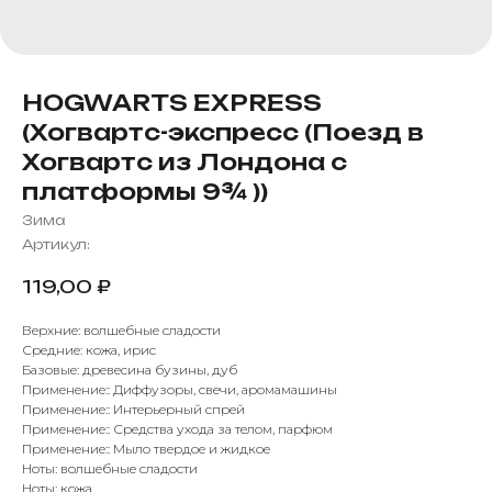
HOGWARTS EXPRESS
(Хогвартс-экспресс (Поезд в
Хогвартс из Лондона с
платформы 9¾ ))
Зима
Артикул:
119,00
₽
Верхние: волшебные сладости
Средние: кожа, ирис
Базовые: древесина бузины, дуб
Применение:: Диффузоры, свечи, аромамашины
Применение:: Интерьерный спрей
Применение:: Средства ухода за телом, парфюм
Применение:: Мыло твердое и жидкое
Ноты: волшебные сладости
Ноты: кожа