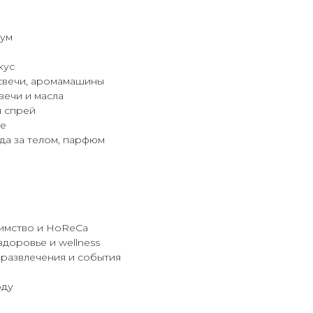
нум
кус
свечи, аромамашины
вечи и масла
 спрей
ое
да за телом, парфюм
имство и HoReCa
здоровье и wellness
 развлечения и события
оду