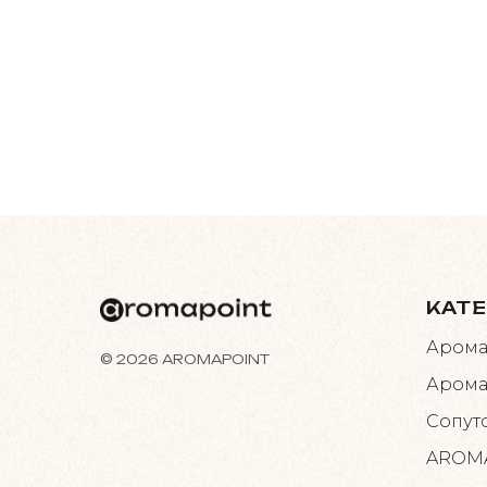
КАТ
Арома
© 2026 AROMAPOINT
Арома
Сопут
AROMA