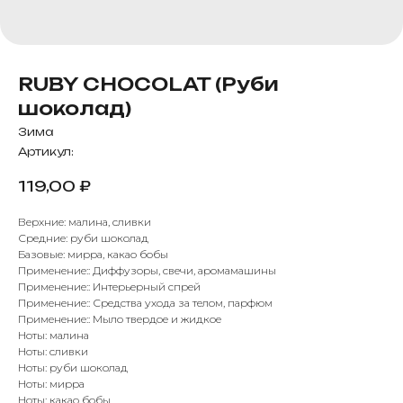
RUBY CHOCOLAT (Руби
шоколад)
Зима
Артикул:
119,00
₽
Верхние: малина, сливки
Средние: руби шоколад
Базовые: мирра, какао бобы
Применение:: Диффузоры, свечи, аромамашины
Применение:: Интерьерный спрей
Применение:: Средства ухода за телом, парфюм
Применение:: Мыло твердое и жидкое
Ноты: малина
Ноты: сливки
Ноты: руби шоколад
Ноты: мирра
Ноты: какао бобы