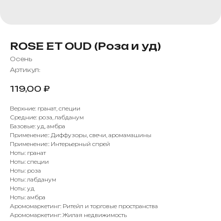
ROSE ET OUD (Роза и уд)
Осень
Артикул:
119,00
₽
Верхние: гранат, специи
Средние: роза, лабданум
Базовые: уд, амбра
Применение:: Диффузоры, свечи, аромамашины
Применение:: Интерьерный спрей
Ноты: гранат
Ноты: специи
Ноты: роза
Ноты: лабданум
Ноты: уд
Ноты: амбра
Аромомаркетинг: Ритейл и торговые пространства
Аромомаркетинг: Жилая недвижимость