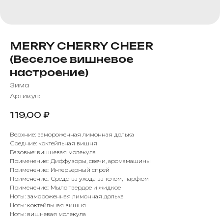
MERRY CHERRY CHEER
(Веселое вишневое
настроение)
Зима
Артикул:
119,00
₽
Верхние: замороженная лимонная долька
Средние: коктейльная вишня
Базовые: вишневая молекула
Применение:: Диффузоры, свечи, аромамашины
Применение:: Интерьерный спрей
Применение:: Средства ухода за телом, парфюм
Применение:: Мыло твердое и жидкое
Ноты: замороженная лимонная долька
Ноты: коктейльная вишня
Ноты: вишневая молекула