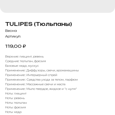
TULIPES (Тюльпаны)
Весна
Артикул:
119,00
₽
Верхние: гиацинт, ревень
Средние: тюльпан, фрезия
Базовые: кедр, мускус
Применение:: Диффузоры, свечи, аромамашины
Применение:: Интерьерный спрей
Применение:: Средства ухода за телом, парфюм
Применение:: Массажные свечи и масла
Применение:: Мыло твердое, жидкое и "с нуля"
Ноты: гиацинт
Ноты: ревень
Ноты: тюльпан
Ноты: фрезия
Ноты: кедр