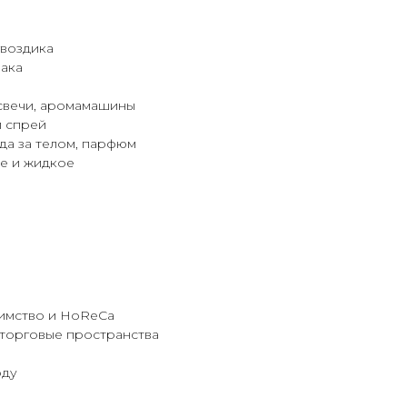
гвоздика
бака
свечи, аромамашины
 спрей
да за телом, парфюм
е и жидкое
имство и HoReCa
 торговые пространства
оду