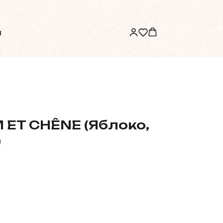
ы
 ET CHÊNE (Яблоко,
)