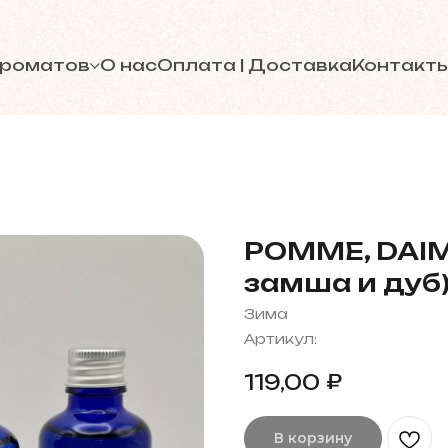
ароматов
О нас
Оплата | Доставка
Контакт
POMME, DAIM
замша и дуб
Зима
Артикул:
₽
119,00
В корзину