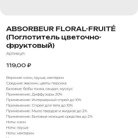
ABSORBEUR FLORAL-FRUITÉ
(Поглотитель цветочно-
фруктовый)
Артикул:
119,00
₽
Верхние: озон, груша, нектарин
Средние: жасмин, цветы персика
Базовые: бобы тонка, сандал, мускус
Применение:: Диффузоры 20%
Применение:: Интерьерный спрей до 10%
Применение:: Спрей для тела до 10%
Применение:: Мыло твердое и жидкое до 2%
Применение:: Бытовые моющие средства до 2%
Ноты: озон
Ноты: груша
Ноты: нектарин