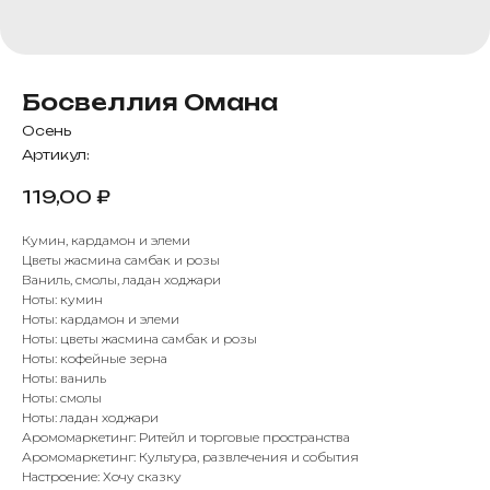
Босвеллия Омана
Осень
Артикул:
119,00
₽
Кумин, кардамон и элеми
Цветы жасмина самбак и розы
Ваниль, смолы, ладан ходжари
Ноты: кумин
Ноты: кардамон и элеми
Ноты: цветы жасмина самбак и розы
Ноты: кофейные зерна
Ноты: ваниль
Ноты: смолы
Ноты: ладан ходжари
Аромомаркетинг: Ритейл и торговые пространства
Аромомаркетинг: Культура, развлечения и события
Настроение: Хочу сказку